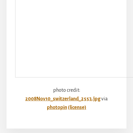
photo credit:
2008Nov10_switzerland_2553.jpg
via
photopin
(license)