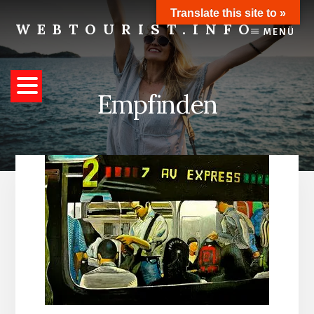
Skip
Translate this site to »
to
WEBTOURIST.INFO
MENÜ
content
Inspirationen
zum
Reisen
Empfinden