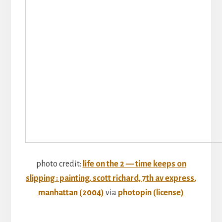
photo credit:
life on the 2 — time keeps on
slipping : painting, scott richard, 7th av express,
manhattan (2004)
via
photopin
(license)