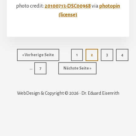
photo credit:
20100713-DSC00968
via
photopin
(license)
aufrufen
Seite
Seite
Seite
Seite
« Vorherige Seite
1
2
3
4
Weggelassene
…
Seite
aufrufen
7
Nächste Seite
»
Zwischenseiten
WebDesign & Copyright © 2026 · Dr. Eduard Eisenrith