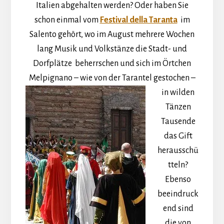
Italien abgehalten werden? Oder haben Sie
schon einmal vom
Festival della Taranta
im
Salento gehört, wo im August mehrere Wochen
lang Musik und Volkstänze die Stadt- und
Dorfplätze beherrschen und sich im Örtchen
Melpignano –
wie von der Tarantel gestochen –
in wilden
Tänzen
Tausende
das Gift
herausschü
tteln?
Ebenso
beeindruck
end sind
die von