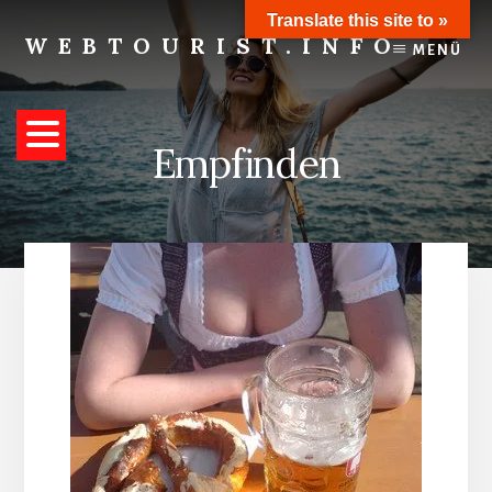
Skip
Translate this site to »
to
WEBTOURIST.INFO
MENÜ
content
Inspirationen
zum
Reisen
Empfinden