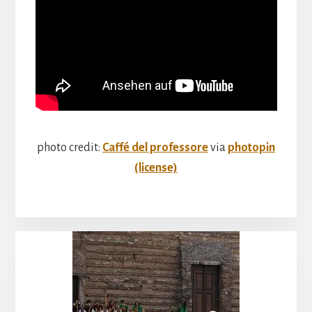
photo credit:
Caffé del professore
via
photopin
(license)