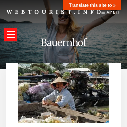
Skip
Translate this site to »
to
WEBTOURIST.INFO
MENÜ
content
Inspirationen
zum
Reisen
Bauernhof