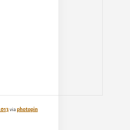
2013
via
photopin