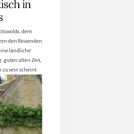
isch in
s
Cotswolds, dem
zen den Reisenden
ine ländliche
 guten alten Zeit,
 zu sein scheint.