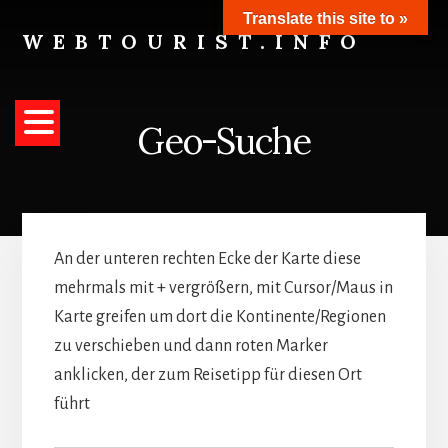
Skip
Translate this site to »
to
WEBTOURIST.INFO
content
Inspirationen
zum
Reisen
Geo-Suche
An der unteren rechten Ecke der Karte diese
mehrmals mit + vergrößern, mit Cursor/Maus in
Karte greifen um dort die Kontinente/Regionen
zu verschieben und dann roten Marker
anklicken, der zum Reisetipp für diesen Ort
führt