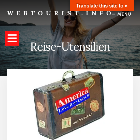
Skip
Translate this site to »
to
WEBTOURIST.INFO
MENÜ
content
Inspirationen
zum
Reisen
Reise-Utensilien