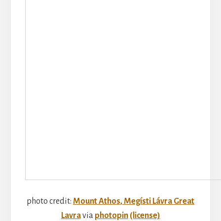
photo credit:
Mount Athos, Megísti Lávra Great
Lavra
via
photopin
(license)