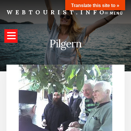
Skip
Translate this site to »
to
WEBTOURIST.INFO
MENÜ
content
Inspirationen
zum
Reisen
Pilgern