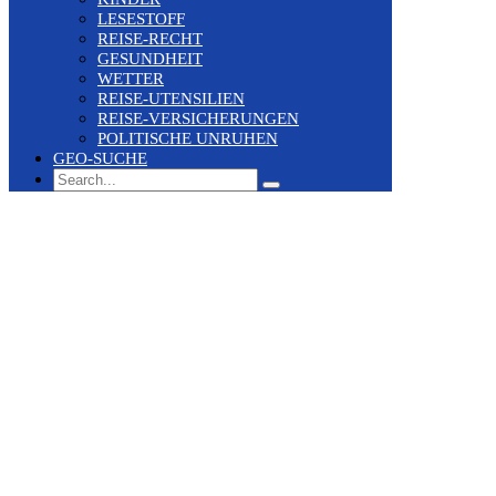
LESESTOFF
REISE-RECHT
GESUNDHEIT
WETTER
REISE-UTENSILIEN
REISE-VERSICHERUNGEN
POLITISCHE UNRUHEN
GEO-SUCHE
Search