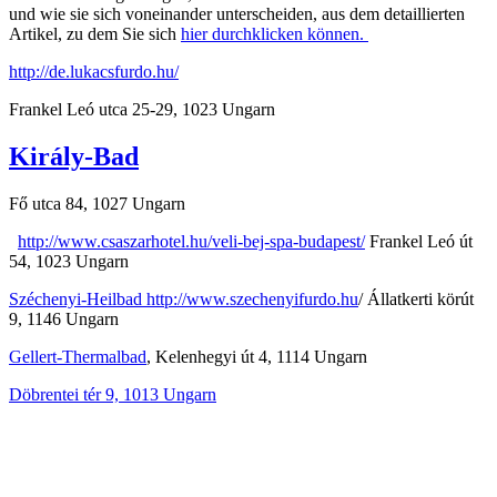
und wie sie sich voneinander unterscheiden, aus dem detaillierten
Artikel, zu dem Sie sich
hier durchklicken können.
http://de.lukacsfurdo.hu/
Frankel Leó utca 25-29, 1023 Ungarn
Király-Bad
Fő utca 84, 1027 Ungarn
http://www.csaszarhotel.hu/veli-bej-spa-budapest/
Frankel Leó út
54, 1023 Ungarn
Széchenyi-Heilbad http://www.szechenyifurdo.hu
/ Állatkerti körút
9, 1146 Ungarn
Gellert-Thermalbad
, Kelenhegyi út 4, 1114 Ungarn
Döbrentei tér 9, 1013 Ungarn