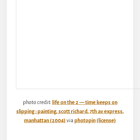
photo credit:
life on the 2 — time keeps on
slipping : painting, scott richard, 7th av express,
manhattan (2004)
via
photopin
(license)