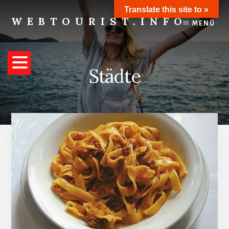
Skip
Translate this site to »
to
WEBTOURIST.INFO
MENÜ
content
Inspirationen
zum
Reisen
Städte