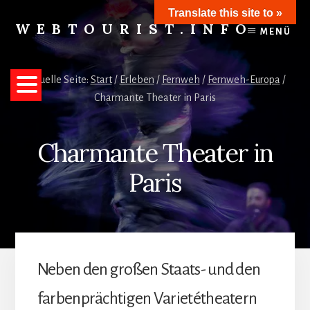
Skip
Translate this site to »
to
WEBTOURIST.INFO
MENÜ
content
Inspirationen
zum
Reisen
Aktuelle Seite:
Start
/
Erleben
/
Fernweh
/
Fernweh-Europa
/
Charmante Theater in Paris
Charmante Theater in
Paris
Neben den großen Staats- und den
farbenprächtigen Varietétheatern