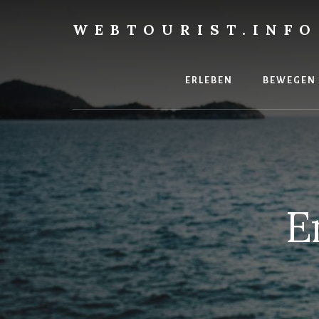
Skip
to
WEBTOURIST.INFO
content
Inspirationen
zum
Reisen
ERLEBEN
BEWEGEN
E