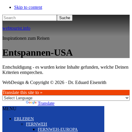
Skip to content
Search
webtourist.info
Inspirationen zum Reisen
Entspannen-USA
Entschuldigung - es wurden keine Inhalte gefunden, welche Deinen
Kriterien entsprechen.
WebDesign & Copyright © 2026 · Dr. Eduard Eisenrith
Translate this site to »
Powered by
Translate
MENU
ERLEBEN
FERNWEH
FERNWEH-EUROPA