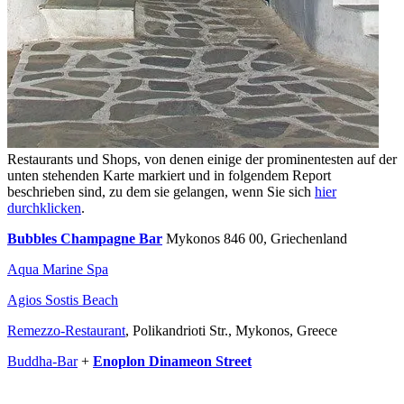
Restaurants und Shops, von denen einige der prominentesten auf der
unten stehenden Karte markiert und in folgendem Report
beschrieben sind, zu dem sie gelangen, wenn Sie sich
hier
durchklicken
.
Bubbles Champagne Bar
Mykonos 846 00, Griechenland
Aqua Marine Spa
Agios Sostis Beach
Remezzo-Restaurant
, Polikandrioti Str., Mykonos, Greece
Buddha-Bar
+
Enoplon Dinameon Street