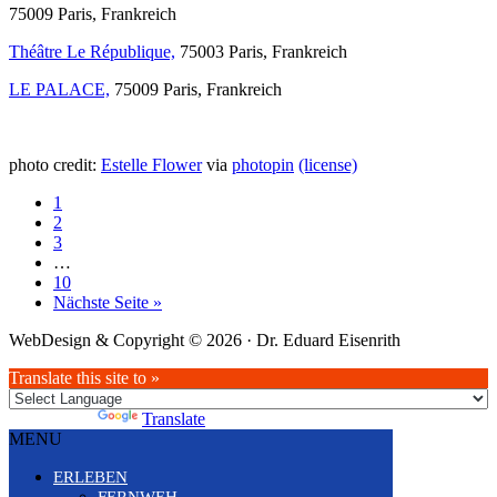
75009 Paris, Frankreich
Théâtre Le République,
75003 Paris, Frankreich
LE PALACE,
75009 Paris, Frankreich
photo credit:
Estelle Flower
via
photopin
(license)
Seite
1
Seite
2
Seite
3
Weggelassene
…
Zwischenseiten
Seite
10
aufrufen
Nächste Seite
»
WebDesign & Copyright © 2026 · Dr. Eduard Eisenrith
Translate this site to »
Powered by
Translate
MENU
ERLEBEN