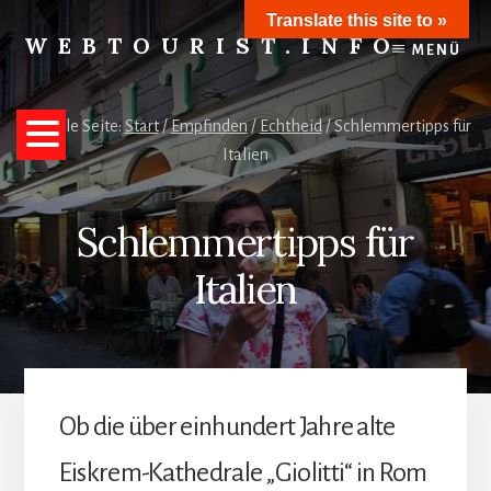
Skip
Translate this site to »
to
WEBTOURIST.INFO
MENÜ
content
Inspirationen
zum
Reisen
Aktuelle Seite:
Start
/
Empfinden
/
Echtheid
/
Schlemmertipps für
Italien
Schlemmertipps für
Italien
Ob die über einhundert Jahre alte
Eiskrem-Kathedrale „Giolitti“ in Rom