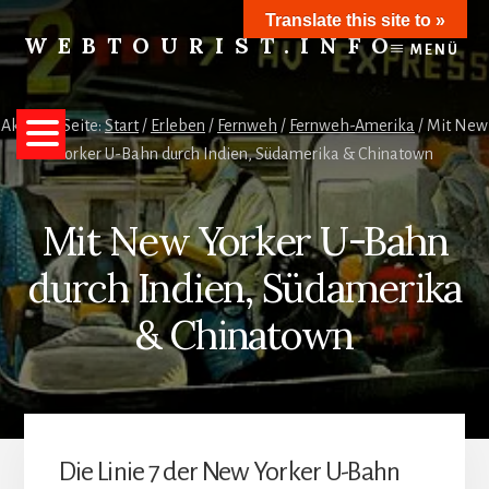
Skip
Translate this site to »
to
WEBTOURIST.INFO
MENÜ
content
Inspirationen
zum
Reisen
Aktuelle Seite:
Start
/
Erleben
/
Fernweh
/
Fernweh-Amerika
/
Mit New
Yorker U-Bahn durch Indien, Südamerika & Chinatown
Mit New Yorker U-Bahn
durch Indien, Südamerika
& Chinatown
Die Linie 7 der New Yorker U-Bahn