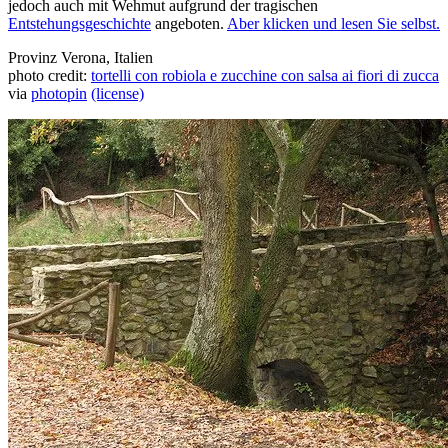
jedoch auch mit Wehmut aufgrund der tragischen
Entstehungsgeschichte
angeboten.
Aber klicken und lesen Sie selbst.
Provinz Verona, Italien
photo credit:
tortelli con robiola e zucchine con salsa ai fiori di zucca
via
photopin
(license)