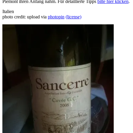
Piemont ihren Anfang nahm. Für detaillierte Tipps
bitte hier klicken
.
Italien
photo credit: upload via
photopin
(license)