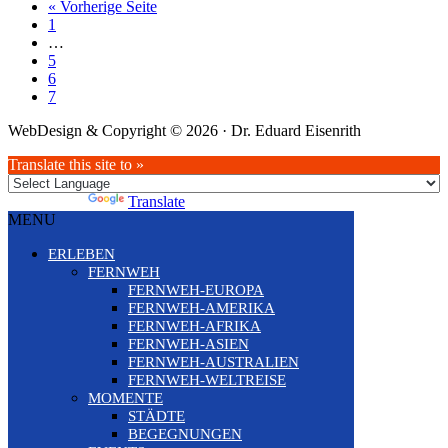
aufrufen
« Vorherige Seite
Seite
1
Weggelassene
…
Zwischenseiten
Seite
5
Seite
6
Seite
7
WebDesign & Copyright © 2026 · Dr. Eduard Eisenrith
Translate this site to »
Powered by
Translate
MENU
ERLEBEN
FERNWEH
FERNWEH-EUROPA
FERNWEH-AMERIKA
FERNWEH-AFRIKA
FERNWEH-ASIEN
FERNWEH-AUSTRALIEN
FERNWEH-WELTREISE
MOMENTE
STÄDTE
BEGEGNUNGEN