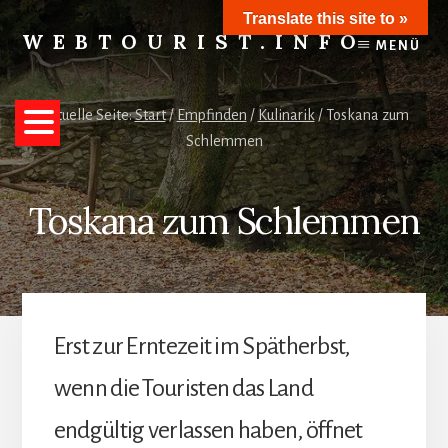
Skip
Translate this site to »
to
WEBTOURIST.INFO
MENÜ
content
Inspirationen
zum
Reisen
Aktuelle Seite:
Start
/
Empfinden
/
Kulinarik
/
Toskana zum
Schlemmen
Toskana zum Schlemmen
Erst zur Erntezeit im Spätherbst,
wenn die Touristen das Land
endgültig verlassen haben, öffnet