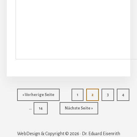
aufrufen
Seite
Seite
Seite
Seite
« Vorherige Seite
1
2
3
4
Weggelassene
…
Seite
aufrufen
14
Nächste Seite
»
Zwischenseiten
WebDesign & Copyright © 2026 · Dr. Eduard Eisenrith