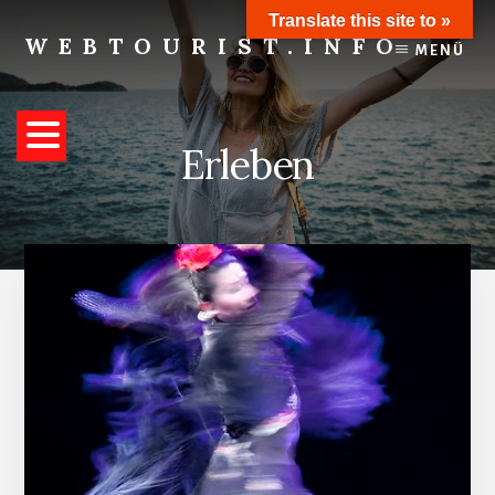
Skip
Translate this site to »
to
WEBTOURIST.INFO
MENÜ
content
Inspirationen
zum
Reisen
Erleben