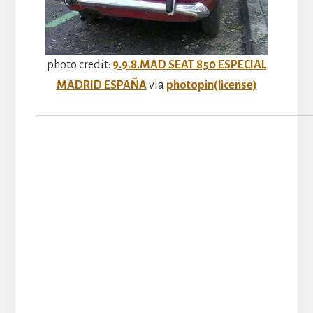
photo credit:
9.9.8.MAD SEAT 850 ESPECIAL
MADRID ESPAÑA
via
photopin
(license)