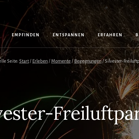
EMPFINDEN
ENTSPANNEN
ERFAHREN
B
lle Seite:
Start
/
Erleben
/
Momente
/
Begegnungen
/
Silvester-Freiluft
vester-Freiluftpa