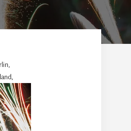
lin,
land,