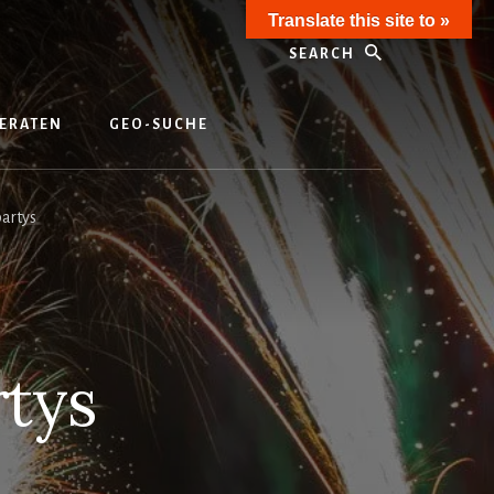
Translate this site to »
Search
ERATEN
GEO-SUCHE
partys
rtys