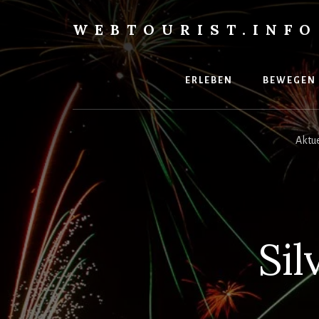
Skip
to
WEBTOURIST.INFO
content
Inspirationen
zum
Reisen
ERLEBEN
BEWEGEN
Aktue
Sil