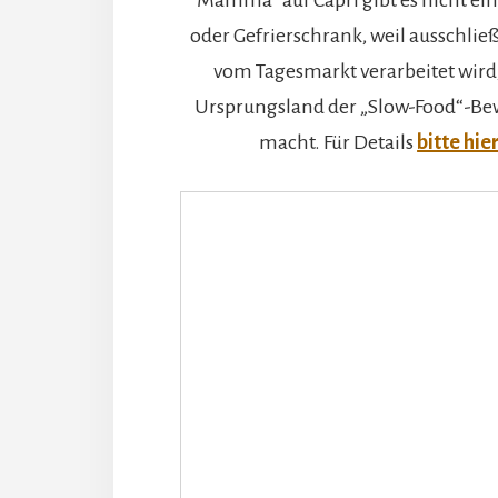
Mamma“ auf Capri gibt es nicht ei
oder Gefrierschrank, weil ausschlie
vom Tagesmarkt verarbeitet wird, 
Ursprungsland der „Slow-Food“-Be
macht. Für Details
bitte hie