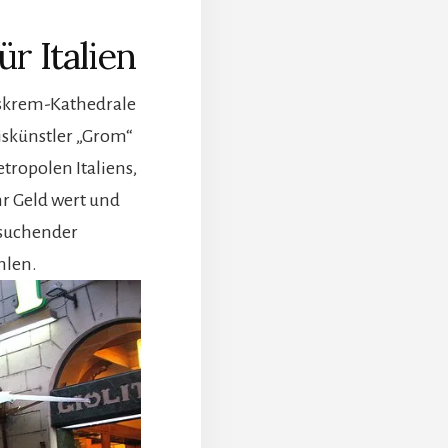
r Italien
iskrem-Kathedrale
Eiskünstler „Grom“
tropolen Italiens,
hr Geld wert und
zusuchender
hlen.