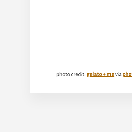
photo credit:
gelato + me
via
pho