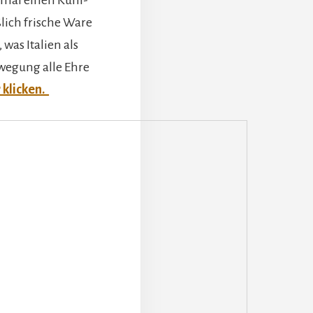
nmal einen Kühl-
ßlich frische Ware
was Italien als
wegung alle Ehre
r klicken.