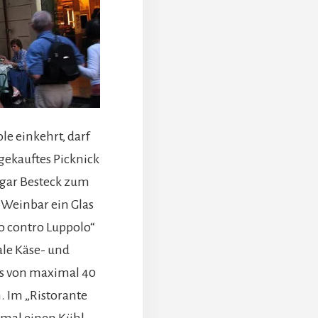
le einkehrt, darf
gekauftes Picknick
gar Besteck zum
n Weinbar ein Glas
lo contro Luppolo“
ale Käse- und
us von maximal 40
 Im „Ristorante