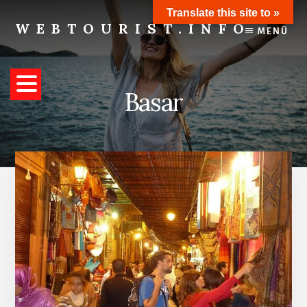
Skip
Translate this site to »
to
WEBTOURIST.INFO
MENÜ
content
Inspirationen
zum
Reisen
Basar