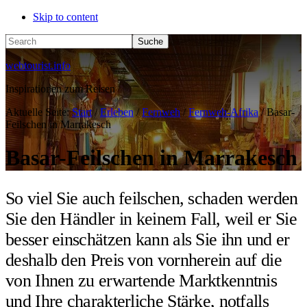
Skip to content
Search
webtourist.info
Inspirationen zum Reisen
Aktuelle Seite:
Start
/
Erleben
/
Fernweh
/
Fernweh-Afrika
/
Basar-
Feilschen in Marrakesch
Basar-Feilschen in Marrakesch
So viel Sie auch feilschen, schaden werden
Sie den Händler in keinem Fall, weil er Sie
besser einschätzen kann als Sie ihn und er
deshalb den Preis von vornherein auf die
von Ihnen zu erwartende Marktkenntnis
und Ihre charakterliche Stärke, notfalls