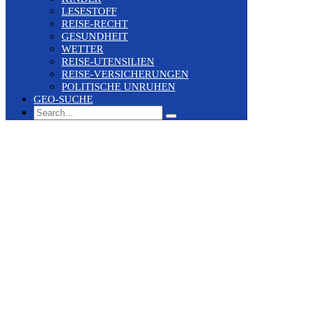
LESESTOFF
REISE-RECHT
GESUNDHEIT
WETTER
REISE-UTENSILIEN
REISE-VERSICHERUNGEN
POLITISCHE UNRUHEN
GEO-SUCHE
Search