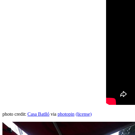
photo credit:
Casa Batlló
via
photopin
(license)