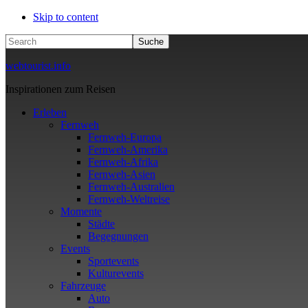
Skip to content
Search
webtourist.info
Inspirationen zum Reisen
Erleben
Fernweh
Fernweh-Europa
Fernweh-Amerika
Fernweh-Afrika
Fernweh-Asien
Fernweh-Australien
Fernweh-Weltreise
Momente
Städte
Begegnungen
Events
Sportevents
Kulturevents
Fahrzeuge
Auto