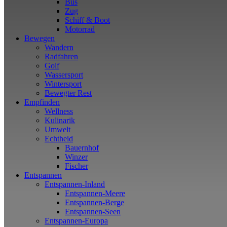
Bus
Zug
Schiff & Boot
Motorrad
Bewegen
Wandern
Radfahren
Golf
Wassersport
Wintersport
Bewegter Rest
Empfinden
Wellness
Kulinarik
Umwelt
Echtheid
Bauernhof
Winzer
Fischer
Entspannen
Entspannen-Inland
Entspannen-Meere
Entspannen-Berge
Entspannen-Seen
Entspannen-Europa