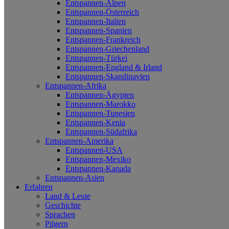
Entspannen-Alpen
Entspannen-Österreich
Entspannen-Italien
Entspannen-Spanien
Entspannen-Frankreich
Entspannen-Griechenland
Entspannen-Türkei
Entspannen-England & Irland
Entspannen-Skandinavien
Entspannen-Afrika
Entspannen-Ägypten
Entspannen-Marokko
Entspannen-Tunesien
Entspannen-Kenia
Entspannen-Südafrika
Entspannen-Amerika
Entspannen-USA
Entspannen-Mexiko
Entspannen-Kanada
Entspannen-Asien
Erfahren
Land & Leute
Geschichte
Sprachen
Pilgern