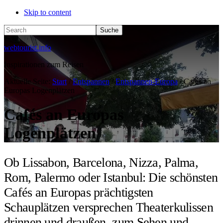
Skip to content
Search
webtourist.info
Inspirationen zum Reisen
Aktuelle Seite:
Start
/
Entspannen
/
Entspannen-Europa
/
Cafés an
Europas Logenplätzen
Cafés an Europas
Logenplätzen
Ob Lissabon, Barcelona, Nizza, Palma,
Rom, Palermo oder Istanbul: Die schönsten
Cafés an Europas prächtigsten
Schauplätzen versprechen Theaterkulissen
drinnen und draußen, zum Sehen und