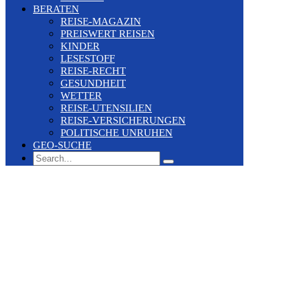
BERATEN
REISE-MAGAZIN
PREISWERT REISEN
KINDER
LESESTOFF
REISE-RECHT
GESUNDHEIT
WETTER
REISE-UTENSILIEN
REISE-VERSICHERUNGEN
POLITISCHE UNRUHEN
GEO-SUCHE
Search