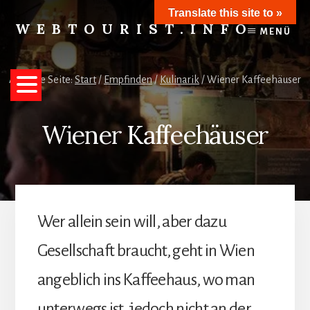
Skip
Translate this site to »
to
WEBTOURIST.INFO
MENÜ
content
Inspirationen
zum
Reisen
Aktuelle Seite:
Start
/
Empfinden
/
Kulinarik
/
Wiener Kaffeehäuser
Wiener Kaffeehäuser
Wer allein sein will, aber dazu
Gesellschaft braucht, geht in Wien
angeblich ins Kaffeehaus, wo man
unterwegs ist, jedoch nicht an der