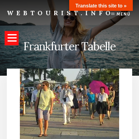
Skip
Translate this site to »
to
WEBTOURIST.INFO
MENÜ
content
Inspirationen
zum
Reisen
Frankfurter Tabelle