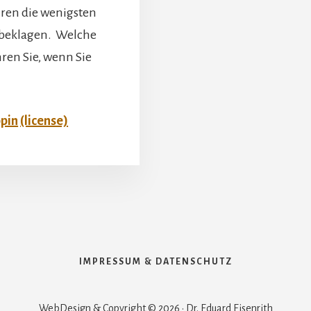
hren die wenigsten
 beklagen. Welche
hren Sie, wenn Sie
pin
(license)
IMPRESSUM & DATENSCHUTZ
WebDesign & Copyright © 2026 · Dr. Eduard Eisenrith