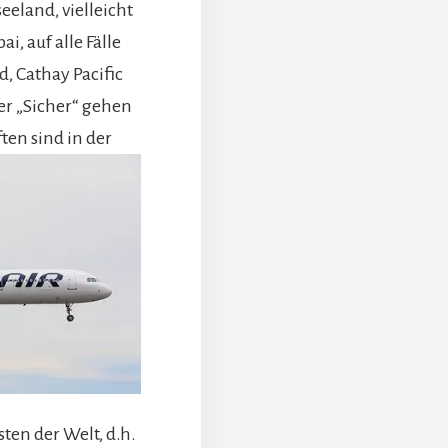
eeland, vielleicht
, auf alle Fälle
d, Cathay Pacific
r „Sicher“ gehen
ten sind in der
ten der Welt, d.h.