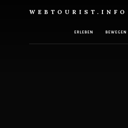
Skip
to
WEBTOURIST.INFO
content
Inspirationen
zum
Reisen
ERLEBEN
BEWEGEN