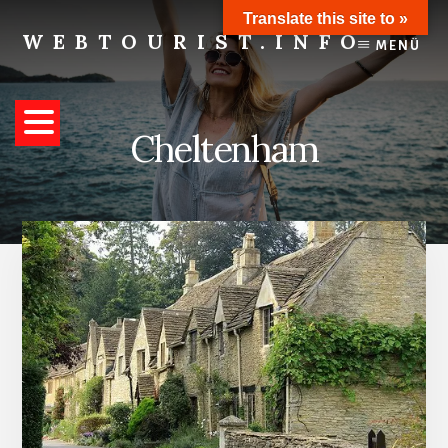
Skip
Translate this site to »
to
WEBTOURIST.INFO
MENÜ
content
Inspirationen
zum
Reisen
Cheltenham