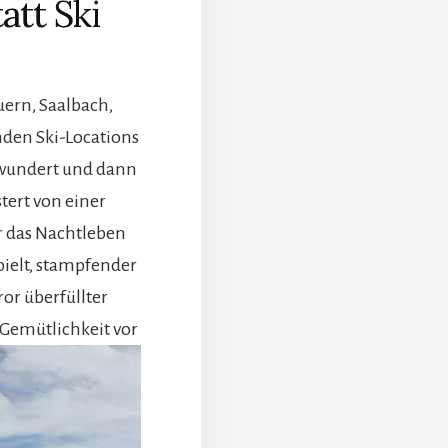
att Ski
uern, Saalbach,
en Ski-Locations
rwundert und dann
tert von einer
r das Nachtleben
pielt, stampfender
or überfüllter
 Gemütlichkeit vor