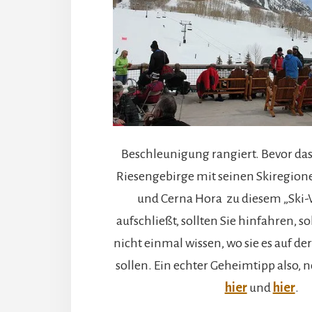
Beschleunigung rangiert. Bevor da
Riesengebirge mit seinen Skiregio
und Cerna Hora zu diesem „Ski-
aufschließt, sollten Sie hinfahren, s
nicht einmal wissen, wo sie es auf d
sollen. Ein echter Geheimtipp also,
hier
und
hier
.