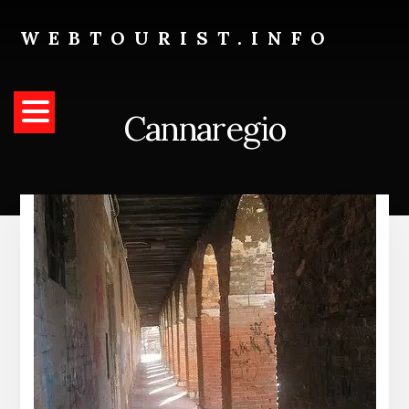
Skip
to
WEBTOURIST.INFO
content
Inspirationen
zum
Reisen
Cannaregio