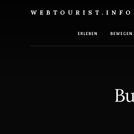
Skip
to
WEBTOURIST.INFO
content
Inspirationen
zum
Reisen
ERLEBEN
BEWEGEN
Bu