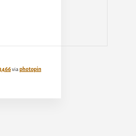
_3466
via
photopin