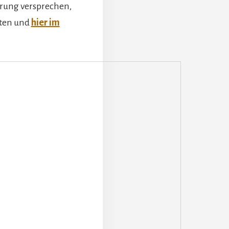
rung versprechen,
rten und
hier im