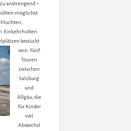
t zu anstrengend –
sollten möglichst
chluchten,
n Einkehrhütten
lplätzen bestückt
sein.
Fünf
Touren
zwischen
Salzburg
und
Allgäu, die
für Kinder
viel
Abwechsl