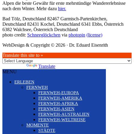
Alpen die beste Gewähr für erste mehrstündige Wandererlebnisse
nach dem Winter. Mehr dazu
hier.
Bad Tölz, Deutschland
82467 Garmisch-Partenkirchen,
Deutschland
82431 Kochel, Deutschland
6341 Ebbs, Österreich
6382 Walchsee, Österreich
Deutschland
photo credit:
Schneeglöckchen
via
photopin
(license)
WebDesign & Copyright © 2026 · Dr. Eduard Eisenrith
Translate this site to »
Powered by
Translate
MENU
ERLEBEN
FERNWEH
FERNWEH-EUROPA
FERNWEH-AMERIKA
FERNWEH-AFRIKA
FERNWEH-ASIEN
FERNWEH-AUSTRALIEN
FERNWEH-WELTREISE
MOMENTE
STÄDTE