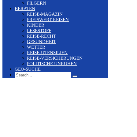
PILGERN
BERATEN
REISE-MAGAZIN
PREISWERT REISEN
KINDER
LESESTOFF
REISE-RECHT
GESUNDHEIT
WETTER
REISE-UTENSILIEN
REISE-VERSICHERUNGEN
POLITISCHE UNRUHEN
GEO-SUCHE
Search