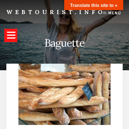
Skip
Translate this site to »
to
WEBTOURIST.INFO
MENÜ
content
Inspirationen
zum
Reisen
Baguette