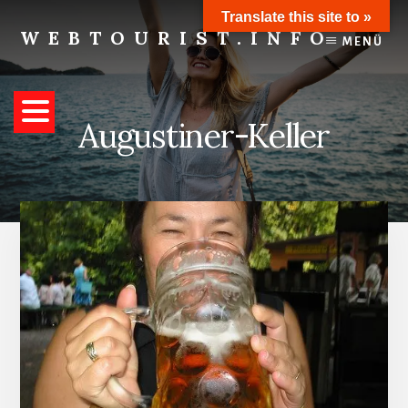
Skip
Translate this site to »
to
WEBTOURIST.INFO
MENÜ
content
Inspirationen
zum
Reisen
Augustiner-Keller