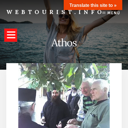
Skip
Translate this site to »
to
WEBTOURIST.INFO
MENÜ
content
Inspirationen
zum
Reisen
Athos