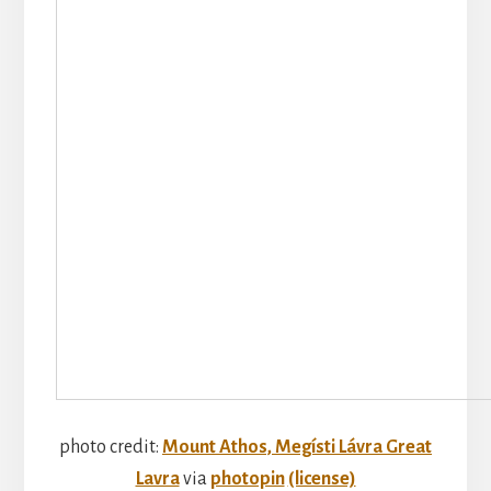
photo credit:
Mount Athos, Megísti Lávra Great
Lavra
via
photopin
(license)