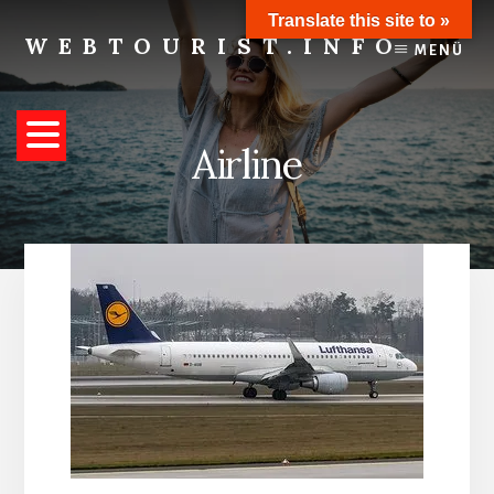
Skip
Translate this site to »
to
WEBTOURIST.INFO
MENÜ
content
Inspirationen
zum
Reisen
Airline