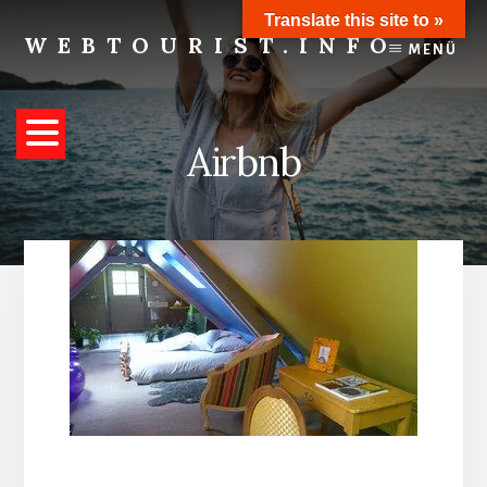
Skip
Translate this site to »
to
WEBTOURIST.INFO
MENÜ
content
Inspirationen
zum
Reisen
Airbnb