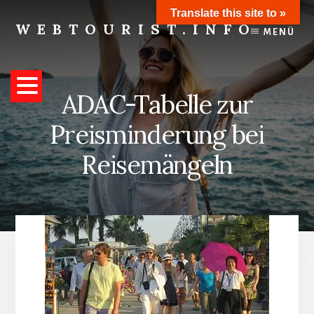
Skip
Translate this site to »
to
WEBTOURIST.INFO
MENÜ
content
Inspirationen
zum
Reisen
ADAC-Tabelle zur
Preisminderung bei
Reisemängeln