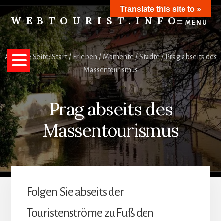
Skip
Translate this site to »
to
WEBTOURIST.INFO
MENÜ
content
Inspirationen
zum
Reisen
Aktuelle Seite:
Start
/
Erleben
/
Momente
/
Städte
/
Prag abseits des
Massentourismus
Prag abseits des
Massentourismus
Folgen Sie abseits der
Touristenströme zu Fuß den