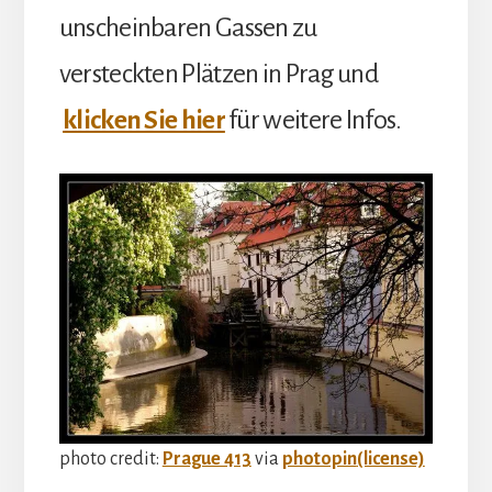
unscheinbaren Gassen zu
versteckten Plätzen in Prag und
klicken Sie hier
für weitere Infos.
photo credit:
Prague 413
via
photopin
(license)