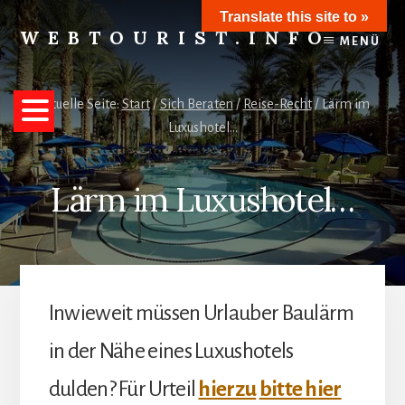
Skip
Translate this site to »
to
WEBTOURIST.INFO
MENÜ
content
Inspirationen
zum
Reisen
Aktuelle Seite:
Start
/
Sich Beraten
/
Reise-Recht
/
Lärm im
Luxushotel…
Lärm im Luxushotel…
Inwieweit müssen Urlauber Baulärm
in der Nähe eines Luxushotels
dulden?
Für Urteil
hierzu
bitte hier