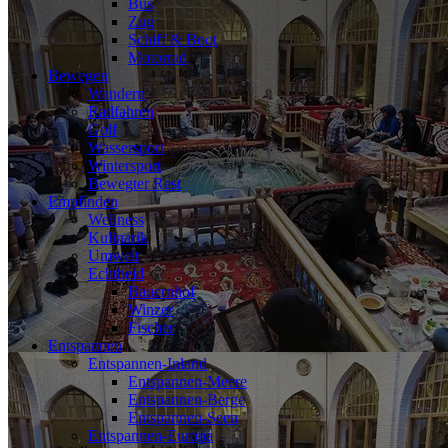
Bus
Zug
Schiff & Boot
Motorrad
Bewegen
Wandern
Radfahren
Golf
Wassersport
Wintersport
Bewegter Rest
Empfinden
Wellness
Kulinarik
Umwelt
Echtheid
Bauernhof
Winzer
Fischer
Entspannen
Entspannen-Inland
Entspannen-Meere
Entspannen-Berge
Entspannen-Seen
Entspannen-Europa