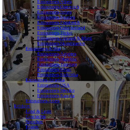
Entspannen-Alpen
Entspannen-Österreich
Entspannen-Italien
Entspannen-Spanien
Entspannen-Frankreich
Entspannen-Griechenland
Entspannen-Türkei
Entspannen-England & Irland
Entspannen-Skandinavien
Entspannen-Afrika
Entspannen-Ägypten
Entspannen-Marokko
Entspannen-Tunesien
Entspannen-Kenia
Entspannen-Südafrika
Entspannen-Amerika
Entspannen-USA
Entspannen-Mexiko
Entspannen-Kanada
Entspannen-Asien
Erfahren
Land & Leute
Geschichte
Sprachen
Pilgern