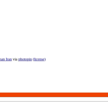
han Iran
via
photopin
(license)