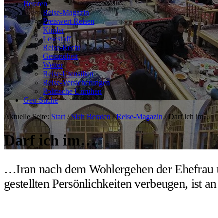
Beraten
Reise-Magazin
Preiswert Reisen
Kinder
Lesestoff
Reise-Recht
Gesundheit
Wetter
Reise-Utensilien
Reise-Versicherungen
Politische Unruhen
Geo-Suche
Aktuelle Seite:
Start
/
Sich Beraten
/
Reise-Magazin
/
Darf ich im…
Darf ich im…
…Iran nach dem Wohlergehen der Ehefrau un
gestellten Persönlichkeiten verbeugen, ist a