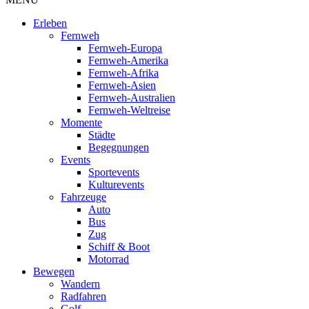
Erleben
Fernweh
Fernweh-Europa
Fernweh-Amerika
Fernweh-Afrika
Fernweh-Asien
Fernweh-Australien
Fernweh-Weltreise
Momente
Städte
Begegnungen
Events
Sportevents
Kulturevents
Fahrzeuge
Auto
Bus
Zug
Schiff & Boot
Motorrad
Bewegen
Wandern
Radfahren
Golf