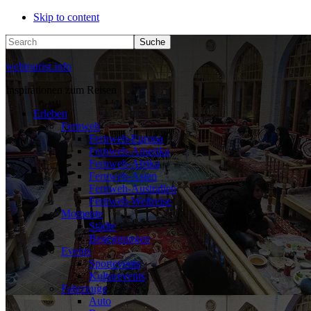
Skip to content
Search
webtourist.info
Inspirationen zum Reisen
Erleben
Fernweh
Fernweh-Europa
Fernweh-Amerika
Fernweh-Afrika
Fernweh-Asien
Fernweh-Australien
Fernweh-Weltreise
Momente
Städte
Begegnungen
Events
Sportevents
Kulturevents
Fahrzeuge
Auto