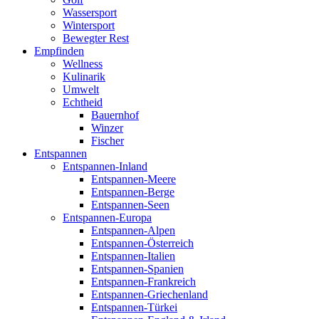
Wassersport
Wintersport
Bewegter Rest
Empfinden
Wellness
Kulinarik
Umwelt
Echtheid
Bauernhof
Winzer
Fischer
Entspannen
Entspannen-Inland
Entspannen-Meere
Entspannen-Berge
Entspannen-Seen
Entspannen-Europa
Entspannen-Alpen
Entspannen-Österreich
Entspannen-Italien
Entspannen-Spanien
Entspannen-Frankreich
Entspannen-Griechenland
Entspannen-Türkei