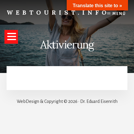
Skip
Translate this site to »
to
WEBTOURIST.INFO
MENÜ
content
Inspirationen
zum
Reisen
Aktivierung
WebDesign & Copyright © 2026 · Dr. Eduard Eisenrith