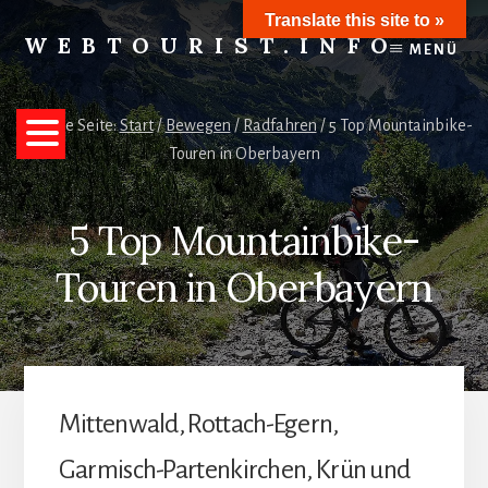
Skip
Translate this site to »
to
WEBTOURIST.INFO
MENÜ
content
Inspirationen
zum
Reisen
Aktuelle Seite:
Start
/
Bewegen
/
Radfahren
/
5 Top Mountainbike-
Touren in Oberbayern
5 Top Mountainbike-
Touren in Oberbayern
Mittenwald, Rottach-Egern,
Garmisch-Partenkirchen, Krün und